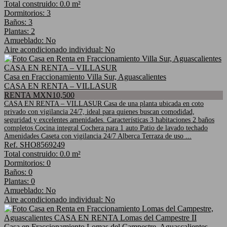
Total construido: 0.0 m²
Dormitorios: 3
Baños: 3
Plantas: 2
Amueblado: No
Aire acondicionado individual: No
Casa en Fraccionamiento Villa Sur, Aguascalientes
CASA EN RENTA – VILLASUR
RENTA MXN10,500
CASA EN RENTA – VILLASUR Casa de una planta ubicada en coto
privado con vigilancia 24/7, ideal para quienes buscan comodidad,
seguridad y excelentes amenidades. Características 3 habitaciones 2 baños
completos Cocina integral Cochera para 1 auto Patio de lavado techado
Amenidades Caseta con vigilancia 24/7 Alberca Terraza de uso ...
Ref. SHO8569249
Total construido: 0.0 m²
Dormitorios: 0
Baños: 0
Plantas: 0
Amueblado: No
Aire acondicionado individual: No
Casa en Fraccionamiento Lomas del Campestre, Aguascalientes