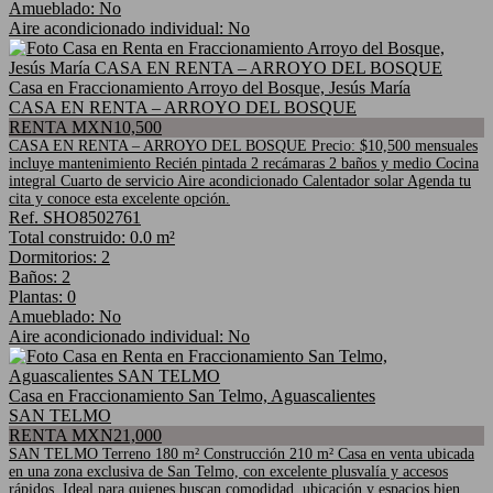
Amueblado: No
Aire acondicionado individual: No
Casa en Fraccionamiento Arroyo del Bosque, Jesús María
CASA EN RENTA – ARROYO DEL BOSQUE
RENTA MXN10,500
CASA EN RENTA – ARROYO DEL BOSQUE Precio: $10,500 mensuales
incluye mantenimiento Recién pintada 2 recámaras 2 baños y medio Cocina
integral Cuarto de servicio Aire acondicionado Calentador solar Agenda tu
cita y conoce esta excelente opción.
Ref. SHO8502761
Total construido: 0.0 m²
Dormitorios: 2
Baños: 2
Plantas: 0
Amueblado: No
Aire acondicionado individual: No
Casa en Fraccionamiento San Telmo, Aguascalientes
SAN TELMO
RENTA MXN21,000
SAN TELMO Terreno 180 m² Construcción 210 m² Casa en venta ubicada
en una zona exclusiva de San Telmo, con excelente plusvalía y accesos
rápidos. Ideal para quienes buscan comodidad, ubicación y espacios bien