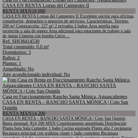
CASA EN RENTA Lomas del Campestre II
RENTA MXN18,000
CASA EN RENTA Lomas del Campestre II Excelente opción para oficinas,
consultorios, despachos o negocios de servicios. Características: Terreno:
200 m² Construcción: 227 m² 2 privados 2 baños Área amplia para
recepción o sala de espera Área adicional para estaciones de trabajo o sala
de juntas Cisterna con bomba Cerco ...
Ref. SHO8414530
Total construido: 0.0 m²
Dormitorios: 3
Baños: 2
Plantas: 1
Amueblado: No
Aire acondicionado individual: No
Casa en Fraccionamiento Rancho Santa Mónica, Aguascalientes
CASA EN RENTA – RANCHO SANTA MÓNICA | Coto San
Quintín
RENTA MXN14,200
CASA EN RENTA – RANCHO SANTA MÓNICA | Coto San Quintín
Renta mensual: $14,200 MXN Completamente amueblada Distribución
Planta baja Sala Comedor 1 baño Cocina equipada Planta alta 2 recámaras
Recámara principal con walking closet y baño completo Recámara