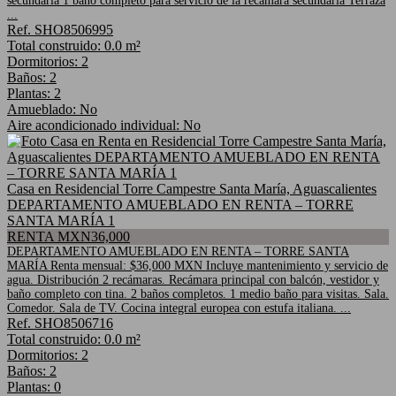
secundaria 1 baño completo para servicio de la recámara secundaria Terraza
...
Ref. SHO8506995
Total construido: 0.0 m²
Dormitorios: 2
Baños: 2
Plantas: 2
Amueblado: No
Aire acondicionado individual: No
Casa en Residencial Torre Campestre Santa María, Aguascalientes
DEPARTAMENTO AMUEBLADO EN RENTA – TORRE
SANTA MARÍA 1
RENTA MXN36,000
DEPARTAMENTO AMUEBLADO EN RENTA – TORRE SANTA
MARÍA Renta mensual: $36,000 MXN Incluye mantenimiento y servicio de
agua. Distribución 2 recámaras. Recámara principal con balcón, vestidor y
baño completo con tina. 2 baños completos. 1 medio baño para visitas. Sala.
Comedor. Sala de TV. Cocina integral europea con estufa italiana. ...
Ref. SHO8506716
Total construido: 0.0 m²
Dormitorios: 2
Baños: 2
Plantas: 0