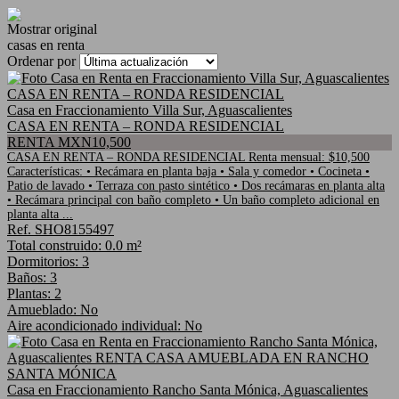
Mostrar original
casas en renta
Ordenar por
Casa en Fraccionamiento Villa Sur, Aguascalientes
CASA EN RENTA – RONDA RESIDENCIAL
RENTA MXN10,500
CASA EN RENTA – RONDA RESIDENCIAL Renta mensual: $10,500
Características: • Recámara en planta baja • Sala y comedor • Cocineta •
Patio de lavado • Terraza con pasto sintético • Dos recámaras en planta alta
• Recámara principal con baño completo • Un baño completo adicional en
planta alta ...
Ref. SHO8155497
Total construido: 0.0 m²
Dormitorios: 3
Baños: 3
Plantas: 2
Amueblado: No
Aire acondicionado individual: No
Casa en Fraccionamiento Rancho Santa Mónica, Aguascalientes