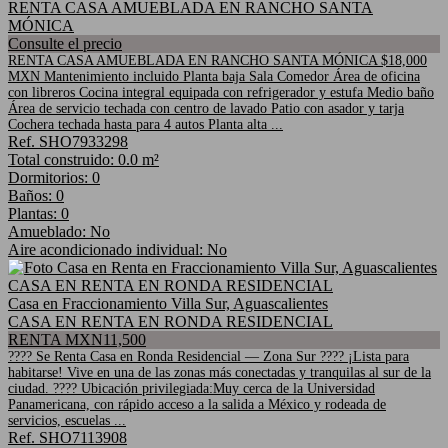
RENTA CASA AMUEBLADA EN RANCHO SANTA
MÓNICA
Consulte el precio
RENTA CASA AMUEBLADA EN RANCHO SANTA MÓNICA $18,000
MXN Mantenimiento incluido Planta baja Sala Comedor Área de oficina
con libreros Cocina integral equipada con refrigerador y estufa Medio baño
Área de servicio techada con centro de lavado Patio con asador y tarja
Cochera techada hasta para 4 autos Planta alta ...
Ref. SHO7933298
Total construido: 0.0 m²
Dormitorios: 0
Baños: 0
Plantas: 0
Amueblado: No
Aire acondicionado individual: No
Casa en Fraccionamiento Villa Sur, Aguascalientes
CASA EN RENTA EN RONDA RESIDENCIAL
RENTA MXN11,500
???? Se Renta Casa en Ronda Residencial — Zona Sur ???? ¡Lista para
habitarse! Vive en una de las zonas más conectadas y tranquilas al sur de la
ciudad. ???? Ubicación privilegiada:Muy cerca de la Universidad
Panamericana, con rápido acceso a la salida a México y rodeada de
servicios, escuelas ...
Ref. SHO7113908