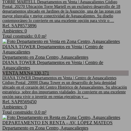
TORRE MARTELL Departamentos en Venta | Aguascalientes Código
Postal: 20270 Ubicación Torre Martell es un exclusivo desarrollo de 18
departamentos ubicado en Jardines de la Asunción, una de las zonas con
mayor plusvalía y mejor conectividad de Aguascalientes. Su diseño
contemporáneo lo convierte en una excelente opción para vivir o ...
Ref. SAP8573896
Ambientes: 0
Total construido: 0.0 m²
Departamento en Zona Centro, Aguascalientes
DIANA TOWER Departamentos en Venta | Centro de
Aguascalientes
VENTA MXN4,330,371
DIANA TOWER Departamentos en Venta | Centro de Aguascalientes
Código Postal: 20000 Diana Tower es un desarrollo de baja densidad
ubicado en el corazón del Centro Histórico de Aguascalientes. Su ubicación
estratégica, sobre dos importantes vialidades, lo convierte en una excelente
opción para vivir o invertir en rentas ejecutivas y ...
Ref. SAP8569450
Ambientes: 0
Total construido: 0.0 m²
Departamento en Zona Centro, Aguascalientes