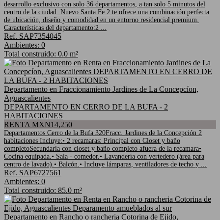
desarrollo exclusivo con solo 36 departamentos, a tan solo 5 minutos del
centro de la ciudad. Nuevo Santa Fe 2 te ofrece una combinación perfecta
de ubicación, diseño y comodidad en un entorno residencial premium.
Características del departamento:2 ...
Ref. SAP7354045
Ambientes: 0
Total construido: 0.0 m²
Departamento en Fraccionamiento Jardines de La Concepcíon,
Aguascalientes
DEPARTAMENTO EN CERRO DE LA BUFA - 2
HABITACIONES
RENTA MXN14,250
Departamentos Cerro de la Bufa 320Fracc. Jardines de la Concepción 2
habitaciones Incluye:• 2 recamaras: Principal con Closet y baño
completoSecundaria con closet y baño completo afuera de la recamara•
Cocina equipada.• Sala - comedor.• Lavandería con vertedero (área para
centro de lavado).• Balcón.• Incluye lámparas, ventiladores de techo y ...
Ref. SAP6727561
Ambientes: 0
Total construido: 85.0 m²
Departamento en Rancho o rancheria Cotorina de Ejido,