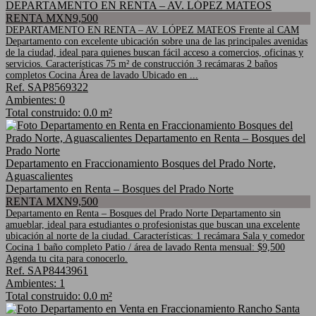
DEPARTAMENTO EN RENTA – AV. LÓPEZ MATEOS
RENTA MXN9,500
DEPARTAMENTO EN RENTA – AV. LÓPEZ MATEOS Frente al CAM
Departamento con excelente ubicación sobre una de las principales avenidas
de la ciudad, ideal para quienes buscan fácil acceso a comercios, oficinas y
servicios. Características 75 m² de construcción 3 recámaras 2 baños
completos Cocina Área de lavado Ubicado en ...
Ref. SAP8569322
Ambientes: 0
Total construido: 0.0 m²
Departamento en Fraccionamiento Bosques del Prado Norte,
Aguascalientes
Departamento en Renta – Bosques del Prado Norte
RENTA MXN9,500
Departamento en Renta – Bosques del Prado Norte Departamento sin
amueblar, ideal para estudiantes o profesionistas que buscan una excelente
ubicación al norte de la ciudad. Características: 1 recámara Sala y comedor
Cocina 1 baño completo Patio / área de lavado Renta mensual: $9,500
Agenda tu cita para conocerlo.
Ref. SAP8443961
Ambientes: 1
Total construido: 0.0 m²