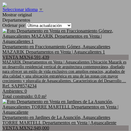
Seleccionar idioma
▼
Mostrar original
Departamentos
Ordenar por
Departamento en Fraccionamiento Gómez, Aguascalientes
MAZARIK Departamentos en Venta | Aguascalientes 1
VENTA MXN4,591,439
MAZARIK Departamentos en Venta | Aguascalientes Ubicación Mazarik es
un desarrollo residencial vertical de arquitectura contemporánea, diseñado
para ofrecer un estilo de vida exclusivo con amplios espacios, acabados de
alta calidad y una ubicación estratégica en una de las zonas con mayor
crecimiento y plusvalía de Aguascalientes. Características del Desarrollo ...
Ref. SAP8574234
Ambientes: 0
Total construido: 0.0 m²
Departamento en Jardines de La Asunción, Aguascalientes
TORRE MARTELL Departamentos en Venta | Aguascaliente
VENTA MXN2,949,000