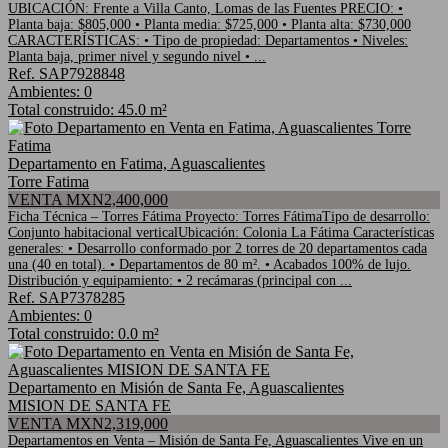
UBICACIÓN: Frente a Villa Canto, Lomas de las Fuentes PRECIO: •
Planta baja: $805,000 • Planta media: $725,000 • Planta alta: $730,000
CARACTERÍSTICAS: • Tipo de propiedad: Departamentos • Niveles:
Planta baja, primer nivel y segundo nivel • ...
Ref. SAP7928848
Ambientes: 0
Total construido: 45.0 m²
Departamento en Fatima, Aguascalientes
Torre Fatima
VENTA MXN2,400,000
Ficha Técnica – Torres Fátima Proyecto: Torres FátimaTipo de desarrollo:
Conjunto habitacional verticalUbicación: Colonia La Fátima Características
generales: • Desarrollo conformado por 2 torres de 20 departamentos cada
una (40 en total). • Departamentos de 80 m². • Acabados 100% de lujo.
Distribución y equipamiento: • 2 recámaras (principal con ...
Ref. SAP7378285
Ambientes: 0
Total construido: 0.0 m²
Departamento en Misión de Santa Fe, Aguascalientes
MISION DE SANTA FE
VENTA MXN2,319,000
Departamentos en Venta – Misión de Santa Fe, Aguascalientes Vive en un