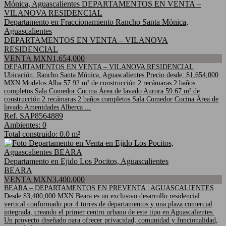
Departamento en Fraccionamiento Rancho Santa Mónica,
Aguascalientes
DEPARTAMENTOS EN VENTA – VILANOVA
RESIDENCIAL
VENTA MXN1,654,000
DEPARTAMENTOS EN VENTA – VILANOVA RESIDENCIAL
Ubicación: Rancho Santa Mónica, Aguascalientes Precio desde: $1,654,000
MXN Modelos Alba 57.92 m² de construcción 2 recámaras 2 baños
completos Sala Comedor Cocina Área de lavado Aurora 59.67 m² de
construcción 2 recámaras 2 baños completos Sala Comedor Cocina Área de
lavado Amenidades Alberca ...
Ref. SAP8564889
Ambientes: 0
Total construido: 0.0 m²
Departamento en Ejido Los Pocitos, Aguascalientes
BEARA
VENTA MXN3,400,000
BEARA – DEPARTAMENTOS EN PREVENTA | AGUASCALIENTES
Desde $3,400,000 MXN Beara es un exclusivo desarrollo residencial
vertical conformado por 4 torres de departamentos y una plaza comercial
integrada, creando el primer centro urbano de este tipo en Aguascalientes.
Un proyecto diseñado para ofrecer privacidad, comunidad y funcionalidad,