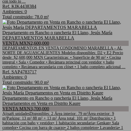
con todo lo ...
Ref. KIK4438384
Ambientes: 0
Total construido: 78.0 m²
Departamento en Rancho o rancheria El Llano, Jesús María
DEPARTAMENTOS MARABELLA
VENTA MXN2,600,000
DEPARTAMENTOS EN VENTA CONDOMINIO MARABELLA – AL
NORTE DE AGUASCALIENTES Modelos disponibles: D2 y E2 Precio
desde: $2,600,000 MXN Características: • Superficie de 90 m² • Cocina
integral • Sala • Comedor • Recámara principal con vestidor y baño
completo • Recámara secundaria con clóset • 1 baño completo adicional ...
Ref. SAP4783717
Ambientes: 0
Total construido: 90.0 m²
Departamento en Rancho o rancheria El Llano, Jesús María
Departamentos en Venta en Distrito Kaure
VENTA MXN3,700,000
Ajisai6 unidadesDisponibles: 2 Área interior: 79 m²Área exterior: 9
m²Parking: 13 m² 88 m² + 13 m² Área total: 101 m² Distribución:• 1
habitación con baño y vestidor• 1 habitación secundaria• Genkan• Sala
comedor• Cocina con barra de cuarzo• 2 baños completos• Lavandería• 1