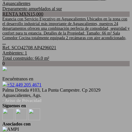
Aguascalientes
Deparamento amueblados al sur
RENTA MXN15,000
Estancia con Servicio Ejecutivo en Aguascalientes Ubicados en la zona con
el desarrollo industrial más importante de Aguascalientes, nuestros 24
departamentos ofrecen una combinación perfecta de comodidad, seguridad y
confort para tu estancia. Detalles de la Propiedad: Tamaño: 66 m² Sala
Comedor Cocina totalmente equipada 2 recámaras con aire acondicionado,
...
Ref. SCO42708 AP4296021
Ambientes: 1
Total construido: 66.0 m²
0
Encuéntranos en
+52 449 205 4671
Palma Dorada #103, La Punta Campestre. Cp 20329
Aguascalientes, Ags.
· Aviso de Privacidad
Síguenos en
Asociados con